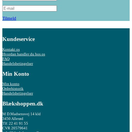
Tilmeld
Kundeservice
Kontakt os
Hvordan handler du hos os
FAQ
Handelsbetingelser
Min Konto
Min konto
Ordrehistorik
Handelsbetingelser
Blækshoppen.dk
M D.Madsensvej 14 kld
3450 Allerød
Tlf. 22 41 91 55
CVR 20579641