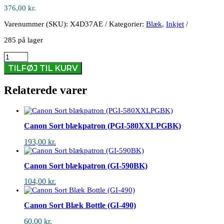
376,00
kr.
Varenummer (SKU):
X4D37AE
Kategorier:
Blæk
,
Inkjet
285 på lager
HP
Combi
TILFØJ TIL KURV
Pack
No.302
Relaterede varer
(X4D37AE)
antal
Canon Sort blækpatron (PGI-580XXLPGBK)
193,00
kr.
Canon Sort blækpatron (GI-590BK)
104,00
kr.
Canon Sort Blæk Bottle (GI-490)
60,00
kr.