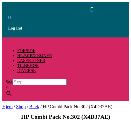


Log Ind
FORSIDE
BLÆKPATRONER
LASERTONER
TILBEHØR
DIVERSE
Søg
×
Hjem
/
Shop
/
Blæk
/ HP Combi Pack No.302 (X4D37AE)
HP Combi Pack No.302 (X4D37AE)