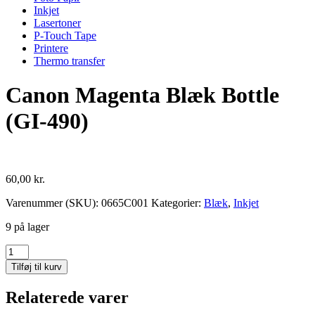
Inkjet
Lasertoner
P-Touch Tape
Printere
Thermo transfer
Canon Magenta Blæk Bottle
(GI-490)
60,00
kr.
Varenummer (SKU):
0665C001
Kategorier:
Blæk
,
Inkjet
9 på lager
Canon
Magenta
Tilføj til kurv
Blæk
Bottle
Relaterede varer
(GI-
490)