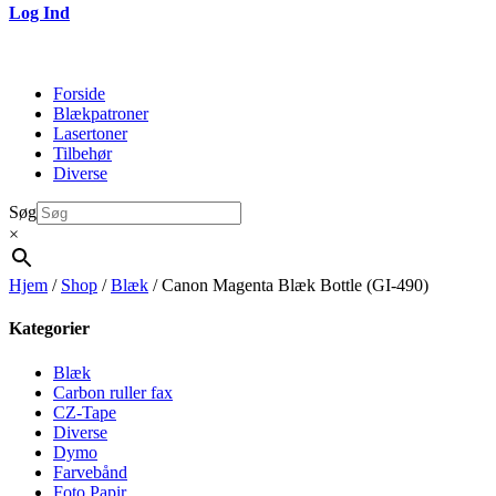
Log Ind
Forside
Blækpatroner
Lasertoner
Tilbehør
Diverse
Søg
×
Hjem
/
Shop
/
Blæk
/ Canon Magenta Blæk Bottle (GI-490)
Kategorier
Blæk
Carbon ruller fax
CZ-Tape
Diverse
Dymo
Farvebånd
Foto Papir