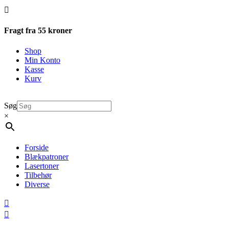

Fragt fra 55 kroner
Shop
Min Konto
Kasse
Kurv
Søg
×
Forside
Blækpatroner
Lasertoner
Tilbehør
Diverse

