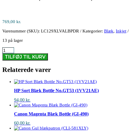
769,00
kr.
Varenummer (SKU):
LC129XLVALBPDR
Kategorier:
Blæk
,
Inkjet
13 på lager
Brother
Value
TILFØJ TIL KURV
Pack
BK/C/M/Y
Relaterede varer
Ink
(LC129XLVALBPDR)
antal
HP Sort Blæk Bottle No.GT53 (1VV21AE)
94,00
kr.
Canon Magenta Blæk Bottle (GI-490)
60,00
kr.