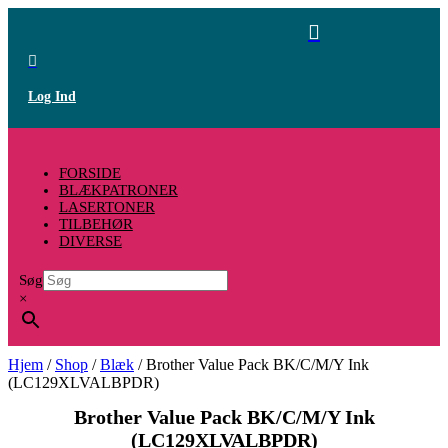


Log Ind
FORSIDE
BLÆKPATRONER
LASERTONER
TILBEHØR
DIVERSE
Søg
×
Hjem
/
Shop
/
Blæk
/ Brother Value Pack BK/C/M/Y Ink
(LC129XLVALBPDR)
Brother Value Pack BK/C/M/Y Ink
(LC129XLVALBPDR)