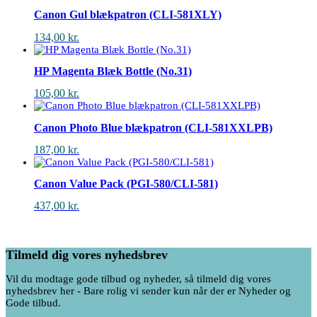
Canon Gul blækpatron (CLI-581XLY)
134,00
kr.
HP Magenta Blæk Bottle (No.31)
105,00
kr.
Canon Photo Blue blækpatron (CLI-581XXLPB)
187,00
kr.
Canon Value Pack (PGI-580/CLI-581)
437,00
kr.
Tilmeld dig vores nyhedsbrev
Vil du modtage gode tilbud og nyheder, så tilmeld dig vores
nyhedsbrev her - Bare rolig vi sender kun når der er Nyheder og
Gode tilbud.