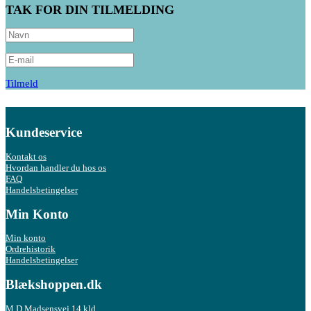
TAK FOR DIN TILMELDING
Tilmeld
Kundeservice
Kontakt os
Hvordan handler du hos os
FAQ
Handelsbetingelser
Min Konto
Min konto
Ordrehistorik
Handelsbetingelser
Blækshoppen.dk
M D.Madsensvej 14 kld