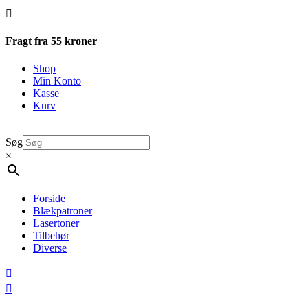

Fragt fra 55 kroner
Shop
Min Konto
Kasse
Kurv
Søg
×
Forside
Blækpatroner
Lasertoner
Tilbehør
Diverse

