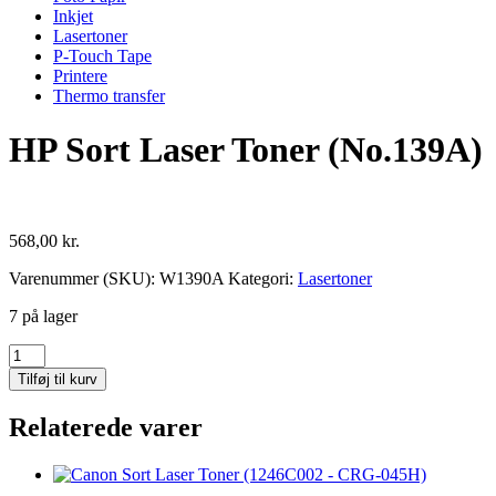
Inkjet
Lasertoner
P-Touch Tape
Printere
Thermo transfer
HP Sort Laser Toner (No.139A)
568,00
kr.
Varenummer (SKU):
W1390A
Kategori:
Lasertoner
7 på lager
HP
Sort
Tilføj til kurv
Laser
Toner
Relaterede varer
(No.139A)
antal