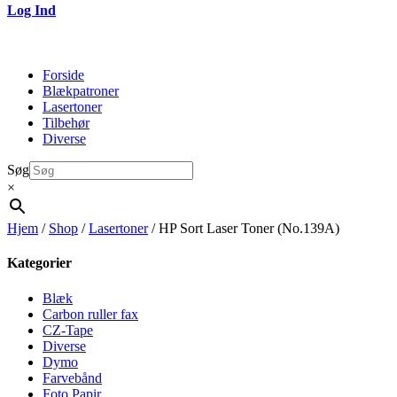
Log Ind
Forside
Blækpatroner
Lasertoner
Tilbehør
Diverse
Søg
×
Hjem
/
Shop
/
Lasertoner
/ HP Sort Laser Toner (No.139A)
Kategorier
Blæk
Carbon ruller fax
CZ-Tape
Diverse
Dymo
Farvebånd
Foto Papir