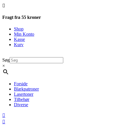

Fragt fra 55 kroner
Shop
Min Konto
Kasse
Kurv
Søg
×
Forside
Blækpatroner
Lasertoner
Tilbehør
Diverse

