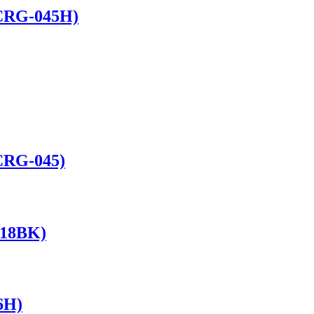
 CRG-045H)
 CRG-045)
718BK)
6H)