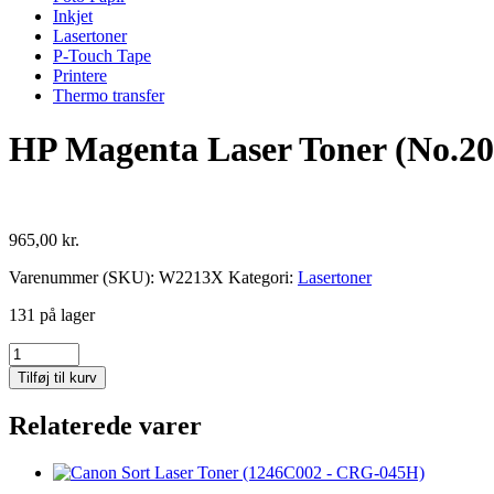
Inkjet
Lasertoner
P-Touch Tape
Printere
Thermo transfer
HP Magenta Laser Toner (No.2
965,00
kr.
Varenummer (SKU):
W2213X
Kategori:
Lasertoner
131 på lager
HP
Magenta
Tilføj til kurv
Laser
Toner
Relaterede varer
(No.207X)
antal