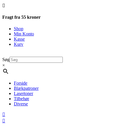

Fragt fra 55 kroner
Shop
Min Konto
Kasse
Kurv
Søg
×
Forside
Blækpatroner
Lasertoner
Tilbehør
Diverse

