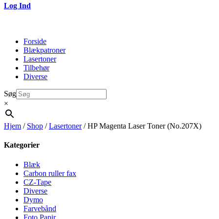
Log Ind
Forside
Blækpatroner
Lasertoner
Tilbehør
Diverse
Søg
×
Hjem
/
Shop
/
Lasertoner
/ HP Magenta Laser Toner (No.207X)
Kategorier
Blæk
Carbon ruller fax
CZ-Tape
Diverse
Dymo
Farvebånd
Foto Papir