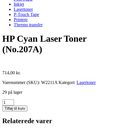
Inkjet
Lasertoner
P-Touch Tape
Printere
Thermo transfer
HP Cyan Laser Toner
(No.207A)
714,00
kr.
Varenummer (SKU):
W2211A
Kategori:
Lasertoner
29 på lager
HP
Cyan
Tilføj til kurv
Laser
Toner
Relaterede varer
(No.207A)
antal