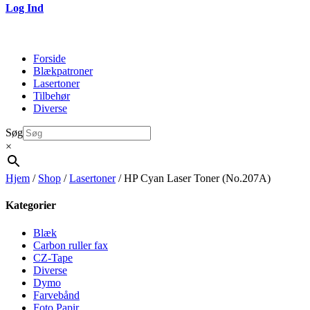
Log Ind
Forside
Blækpatroner
Lasertoner
Tilbehør
Diverse
Søg
×
Hjem
/
Shop
/
Lasertoner
/ HP Cyan Laser Toner (No.207A)
Kategorier
Blæk
Carbon ruller fax
CZ-Tape
Diverse
Dymo
Farvebånd
Foto Papir