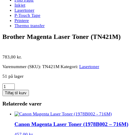
Inkjet
Lasertoner
P-Touch Tape
Printere
Thermo transfer
Brother Magenta Laser Toner (TN421M)
783,00
kr.
Varenummer (SKU):
TN421M
Kategori:
Lasertoner
51 på lager
Brother
Magenta
Tilføj til kurv
Laser
Toner
Relaterede varer
(TN421M)
antal
Canon Magenta Laser Toner (1978B002 – 716M)
457,00
kr.