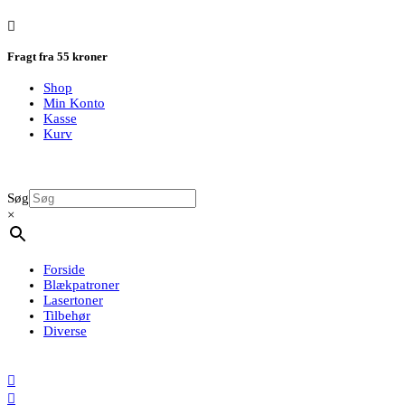

Fragt fra 55 kroner
Shop
Min Konto
Kasse
Kurv
Søg
×
Forside
Blækpatroner
Lasertoner
Tilbehør
Diverse

