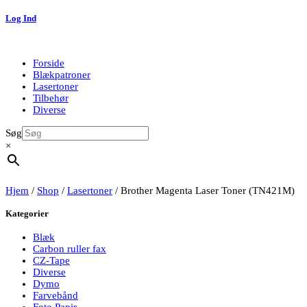
Log Ind
Forside
Blækpatroner
Lasertoner
Tilbehør
Diverse
Søg
×
Hjem
/
Shop
/
Lasertoner
/ Brother Magenta Laser Toner (TN421M)
Kategorier
Blæk
Carbon ruller fax
CZ-Tape
Diverse
Dymo
Farvebånd
Foto Papir