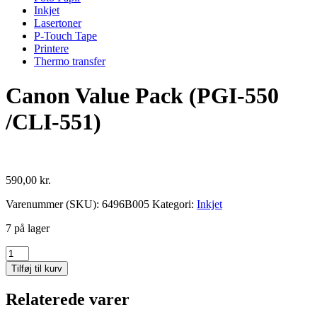
Inkjet
Lasertoner
P-Touch Tape
Printere
Thermo transfer
Canon Value Pack (PGI-550
/CLI-551)
590,00
kr.
Varenummer (SKU):
6496B005
Kategori:
Inkjet
7 på lager
Canon
Value
Tilføj til kurv
Pack
(PGI-
Relaterede varer
550
/CLI-