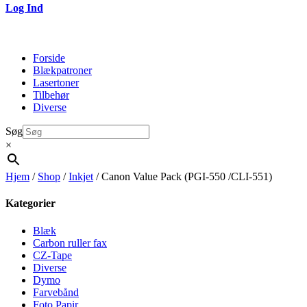
Log Ind
Forside
Blækpatroner
Lasertoner
Tilbehør
Diverse
Søg
×
Hjem
/
Shop
/
Inkjet
/ Canon Value Pack (PGI-550 /CLI-551)
Kategorier
Blæk
Carbon ruller fax
CZ-Tape
Diverse
Dymo
Farvebånd
Foto Papir