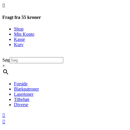

Fragt fra 55 kroner
Shop
Min Konto
Kasse
Kurv
Søg
×
Forside
Blækpatroner
Lasertoner
Tilbehør
Diverse

