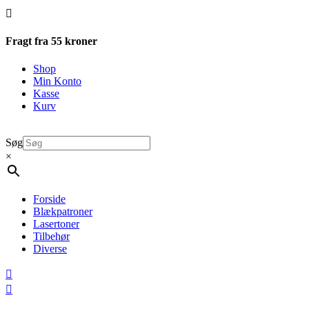

Fragt fra 55 kroner
Shop
Min Konto
Kasse
Kurv
Søg
×
Forside
Blækpatroner
Lasertoner
Tilbehør
Diverse

