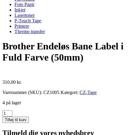
Foto Papir
Inkjet
Lasertoner
P-Touch Tape
Printere
Thermo transfer
Brother Endeløs Bane Label i
Fuld Farve (50mm)
310,00
kr.
Varenummer (SKU):
CZ1005
Kategori:
CZ-Tape
4 på lager
Brother
Endeløs
Tilføj til kurv
Bane
Label
Tilmeld dig vores nyhedsbrev
i