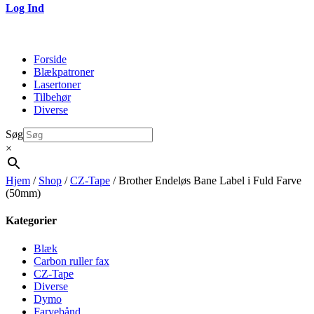
Log Ind
Forside
Blækpatroner
Lasertoner
Tilbehør
Diverse
Søg
×
Hjem
/
Shop
/
CZ-Tape
/ Brother Endeløs Bane Label i Fuld Farve
(50mm)
Kategorier
Blæk
Carbon ruller fax
CZ-Tape
Diverse
Dymo
Farvebånd