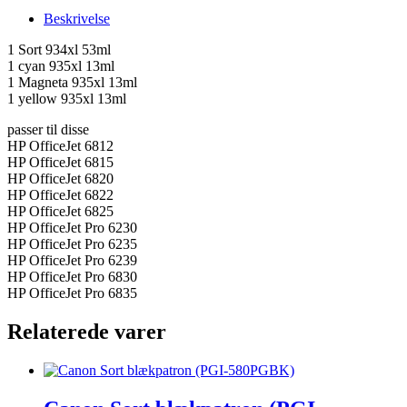
935xl
Beskrivelse
Helt
sæt
1 Sort 934xl 53ml
6ZC72AE
1 cyan 935xl 13ml
antal
1 Magneta 935xl 13ml
1 yellow 935xl 13ml
passer til disse
HP OfficeJet 6812
HP OfficeJet 6815
HP OfficeJet 6820
HP OfficeJet 6822
HP OfficeJet 6825
HP OfficeJet Pro 6230
HP OfficeJet Pro 6235
HP OfficeJet Pro 6239
HP OfficeJet Pro 6830
HP OfficeJet Pro 6835
Relaterede varer