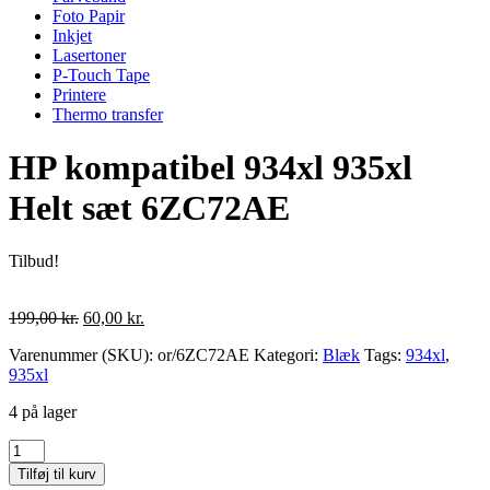
Foto Papir
Inkjet
Lasertoner
P-Touch Tape
Printere
Thermo transfer
HP kompatibel 934xl 935xl
Helt sæt 6ZC72AE
Tilbud!
Den
Den
199,00
kr.
60,00
kr.
oprindelige
aktuelle
Varenummer (SKU):
or/6ZC72AE
Kategori:
Blæk
Tags:
934xl
,
pris
pris
935xl
var:
er:
199,00 kr..
60,00 kr..
4 på lager
HP
kompatibel
Tilføj til kurv
934xl