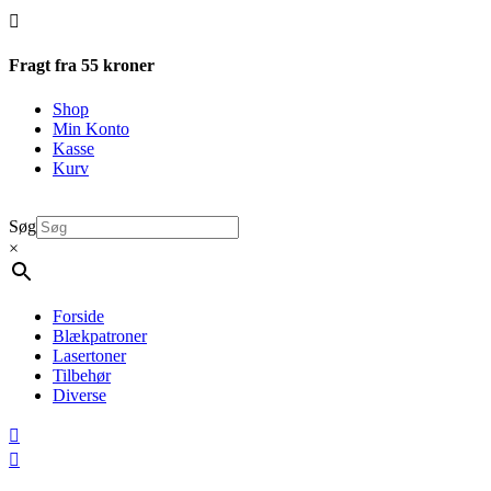

Fragt fra 55 kroner
Shop
Min Konto
Kasse
Kurv
Søg
×
Forside
Blækpatroner
Lasertoner
Tilbehør
Diverse

