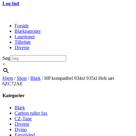
Log Ind
Forside
Blækpatroner
Lasertoner
Tilbehør
Diverse
Søg
×
Hjem
/
Shop
/
Blæk
/ HP kompatibel 934xl 935xl Helt sæt
6ZC72AE
Kategorier
Blæk
Carbon ruller fax
CZ-Tape
Diverse
Dymo
Farvebånd