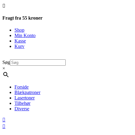

Fragt fra 55 kroner
Shop
Min Konto
Kasse
Kurv
Søg
×
Forside
Blækpatroner
Lasertoner
Tilbehør
Diverse

