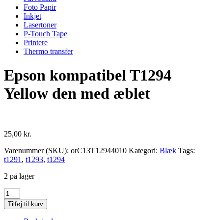
Foto Papir
Inkjet
Lasertoner
P-Touch Tape
Printere
Thermo transfer
Epson kompatibel T1294
Yellow den med æblet
25,00
kr.
Varenummer (SKU):
orC13T12944010
Kategori:
Blæk
Tags:
t1291
,
t1293
,
t1294
2 på lager
Epson
kompatibel
Tilføj til kurv
T1294
Yellow