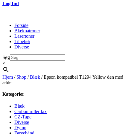
Log Ind
Forside
Blækpatroner
Lasertoner
Tilbehør
Diverse
Søg
×
Hjem
/
Shop
/
Blæk
/ Epson kompatibel T1294 Yellow den med
æblet
Kategorier
Blæk
Carbon ruller fax
CZ-Tape
Diverse
Dymo
Farvebånd