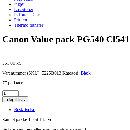
Inkjet
Lasertoner
P-Touch Tape
Printere
Thermo transfer
Canon Value pack PG540 Cl541
351,00
kr.
Varenummer (SKU):
5225B013
Kategori:
Blæk
77 på lager
Canon
Value
Tilføj til kurv
pack
PG540
Beskrivelse
Cl541
antal
Samlet pakke 1 sort 1 farve
Se fabrikant modeller som produktet passer til.....