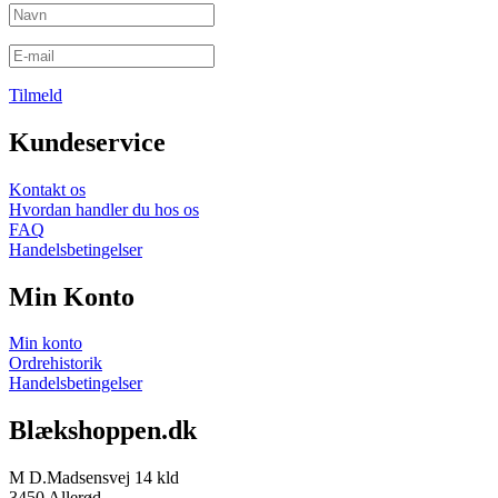
Tilmeld
Kundeservice
Kontakt os
Hvordan handler du hos os
FAQ
Handelsbetingelser
Min Konto
Min konto
Ordrehistorik
Handelsbetingelser
Blækshoppen.dk
M D.Madsensvej 14 kld
3450 Allerød