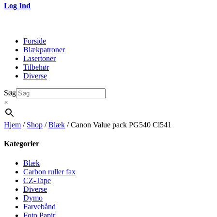
Log Ind
Forside
Blækpatroner
Lasertoner
Tilbehør
Diverse
Søg
×
Hjem
/
Shop
/
Blæk
/ Canon Value pack PG540 Cl541
Kategorier
Blæk
Carbon ruller fax
CZ-Tape
Diverse
Dymo
Farvebånd
Foto Papir