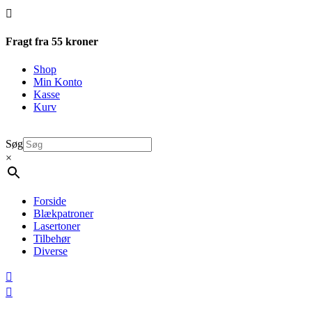

Fragt fra 55 kroner
Shop
Min Konto
Kasse
Kurv
Søg
×
Forside
Blækpatroner
Lasertoner
Tilbehør
Diverse

