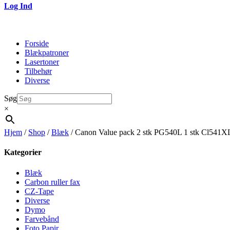
Log Ind
Forside
Blækpatroner
Lasertoner
Tilbehør
Diverse
Søg
×
Hjem
/
Shop
/
Blæk
/ Canon Value pack 2 stk PG540L 1 stk Cl541X
Kategorier
Blæk
Carbon ruller fax
CZ-Tape
Diverse
Dymo
Farvebånd
Foto Papir