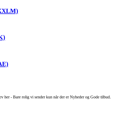
1XXLM)
K)
AE)
ev her - Bare rolig vi sender kun når der er Nyheder og Gode tilbud.