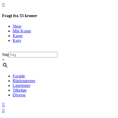

Fragt fra 55 kroner
Shop
Min Konto
Kasse
Kurv
Søg
×
Forside
Blækpatroner
Lasertoner
Tilbehør
Diverse

