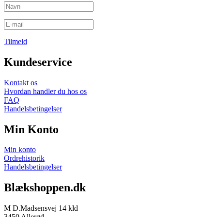
Tilmeld
Kundeservice
Kontakt os
Hvordan handler du hos os
FAQ
Handelsbetingelser
Min Konto
Min konto
Ordrehistorik
Handelsbetingelser
Blækshoppen.dk
M D.Madsensvej 14 kld
3450 Allerød