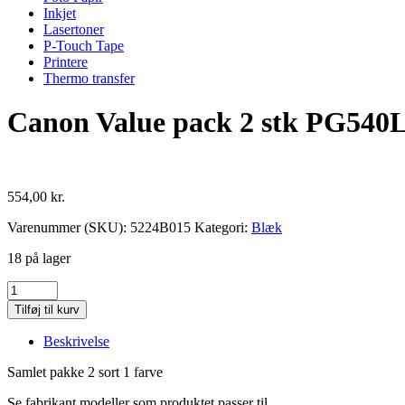
Inkjet
Lasertoner
P-Touch Tape
Printere
Thermo transfer
Canon Value pack 2 stk PG540L
554,00
kr.
Varenummer (SKU):
5224B015
Kategori:
Blæk
18 på lager
Canon
Value
Tilføj til kurv
pack
2
Beskrivelse
stk
PG540L
Samlet pakke 2 sort 1 farve
1
stk
Se fabrikant modeller som produktet passer til.....