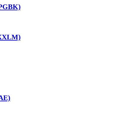
LPGBK)
1XXLM)
AE)