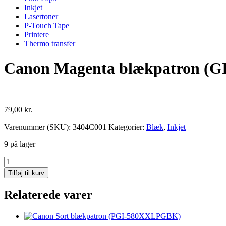
Inkjet
Lasertoner
P-Touch Tape
Printere
Thermo transfer
Canon Magenta blækpatron (GI
79,00
kr.
Varenummer (SKU):
3404C001
Kategorier:
Blæk
,
Inkjet
9 på lager
Canon
Magenta
Tilføj til kurv
blækpatron
(GI-
Relaterede varer
50)
antal