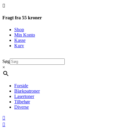

Fragt fra 55 kroner
Shop
Min Konto
Kasse
Kurv
Søg
×
Forside
Blækpatroner
Lasertoner
Tilbehør
Diverse

