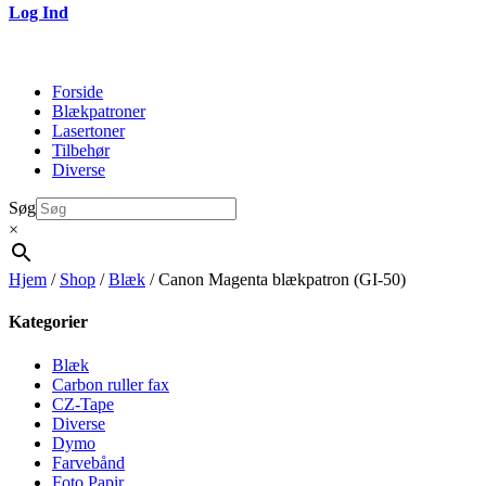
Log Ind
Forside
Blækpatroner
Lasertoner
Tilbehør
Diverse
Søg
×
Hjem
/
Shop
/
Blæk
/ Canon Magenta blækpatron (GI-50)
Kategorier
Blæk
Carbon ruller fax
CZ-Tape
Diverse
Dymo
Farvebånd
Foto Papir