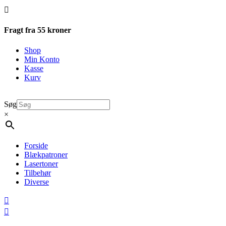

Fragt fra 55 kroner
Shop
Min Konto
Kasse
Kurv
Søg
×
Forside
Blækpatroner
Lasertoner
Tilbehør
Diverse

