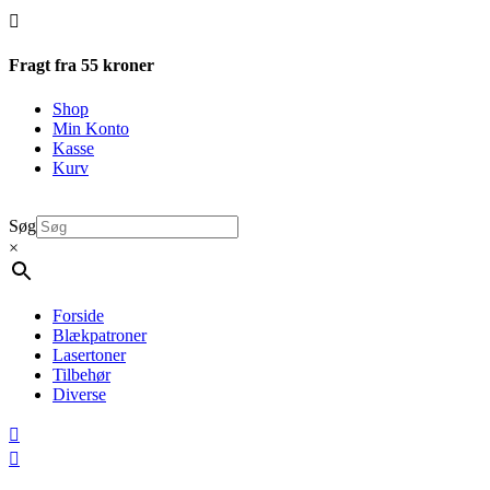

Fragt fra 55 kroner
Shop
Min Konto
Kasse
Kurv
Søg
×
Forside
Blækpatroner
Lasertoner
Tilbehør
Diverse

